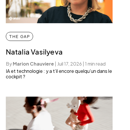
THE GAP
Natalia Vasilyeva
By
Marion Chauviere
|
Juil 17, 2026
|
1 min read
IA et technologie : y a t’il encore quelqu’un dans le
cockpit ?