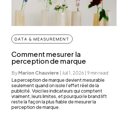
DATA & MEASUREMENT
Comment mesurer la
perception de marque
By
Marion Chauviere
|
Juil 1, 2026
|
9 min read
La perception de marque devient mesurable
seulement quand on isole l’effet réel de la
publicité. Voici les indicateurs qui comptent
vraiment, leurs limites, et pourquoi le brand lift
reste la façon la plus fiable de mesurer la
perception de marque.