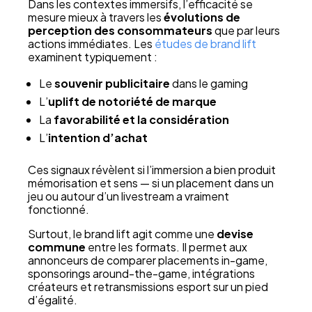
Dans les contextes immersifs, l’efficacité se
mesure mieux à travers les
évolutions de
perception des consommateurs
que par leurs
actions immédiates. Les
études de brand lift
examinent typiquement :
Le
souvenir publicitaire
dans le gaming
L’
uplift de notoriété de marque
La
favorabilité et la considération
L’
intention d’achat
Ces signaux révèlent si l’immersion a bien produit
mémorisation et sens — si un placement dans un
jeu ou autour d’un livestream a vraiment
fonctionné.
Surtout, le brand lift agit comme une
devise
commune
entre les formats. Il permet aux
annonceurs de comparer placements in-game,
sponsorings around-the-game, intégrations
créateurs et retransmissions esport sur un pied
d’égalité.