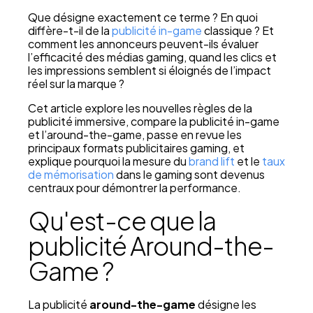
Que désigne exactement ce terme ? En quoi
diffère-t-il de la
publicité in-game
classique ? Et
comment les annonceurs peuvent-ils évaluer
l’efficacité des médias gaming, quand les clics et
les impressions semblent si éloignés de l’impact
réel sur la marque ?
Cet article explore les nouvelles règles de la
publicité immersive, compare la publicité in-game
et l’around-the-game, passe en revue les
principaux formats publicitaires gaming, et
explique pourquoi la mesure du
brand lift
et le
taux
de mémorisation
dans le gaming sont devenus
centraux pour démontrer la performance.
Qu'est-ce que la
publicité Around-the-
Game ?
La publicité
around-the-game
désigne les