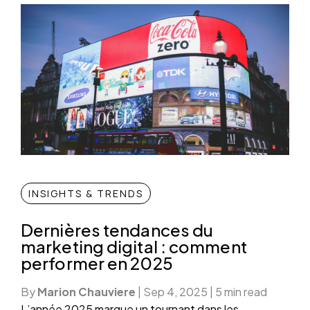
INSIGHTS & TRENDS
Dernières tendances du
marketing digital : comment
performer en 2025
By
Marion Chauviere
|
Sep 4, 2025
|
5 min read
L’année 2025 marque un tournant dans les