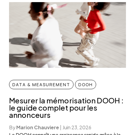
DATA & MEASUREMENT
DOOH
Mesurer la mémorisation DOOH :
le guide complet pour les
annonceurs
By
Marion Chauviere
|
Juin 23, 2026
Le DOOH connaît une croissance rapide grâce à la