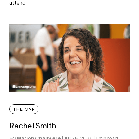
attend
THE GAP
Rachel Smith
By
Marion Chauviere
|
Juil 28, 2026
|
1 min read