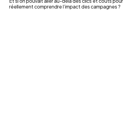
Et si on pouvait aller au-delà des clics et coûts pour
réellement comprendre l’impact des campagnes ?
Tout le monde s’accorde à
dire que la publicité marche.
Mais personne ne sait dire ce