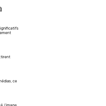
a
significatifs
èrement
ttirent
médias, ce
é, l’image