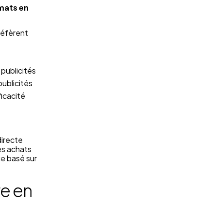
mats en
réfèrent
s publicités
publicités
icacité
directe
es achats
ge basé sur
re en