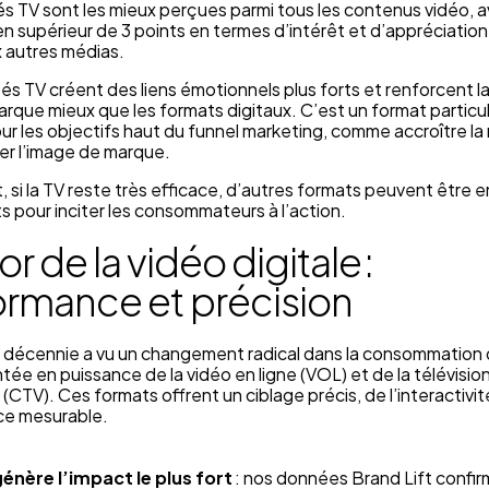
tés TV sont les mieux perçues parmi tous les contenus vidéo, 
 supérieur de 3 points en termes d’intérêt et d’appréciation
x autres médias.
tés TV créent des liens émotionnels plus forts et renforcent l
arque mieux que les formats digitaux. C’est un format partic
ur les objectifs haut du funnel marketing, comme accroître la
er l’image de marque.
si la TV reste très efficace, d’autres formats peuvent être e
 pour inciter les consommateurs à l’action.
or de la vidéo digitale :
ormance et précision
e décennie a vu un changement radical dans la consommation 
tée en puissance de la vidéo en ligne (VOL) et de la télévisio
CTV). Ces formats offrent un ciblage précis, de l’interactivit
e mesurable.
énère l’impact le plus fort
: nos données Brand Lift confir