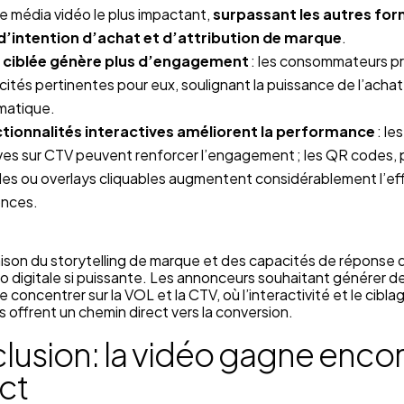
e média vidéo le plus impactant,
surpassant les autres for
d’intention d’achat et d’attribution de marque
.
o ciblée génère plus d’engagement
: les consommateurs p
cités pertinentes pour eux, soulignant la puissance de l’achat
matique.
tionnalités interactives améliorent la performance
: le
ives sur CTV peuvent renforcer l’engagement ; les QR codes, 
es ou overlays cliquables augmentent considérablement l’eff
onces.
ison du storytelling de marque et des capacités de réponse 
éo digitale si puissante. Les annonceurs souhaitant générer d
e concentrer sur la VOL et la CTV, où l’interactivité et le cibla
 offrent un chemin direct vers la conversion.
lusion: la vidéo gagne enco
ct