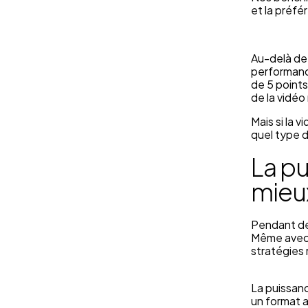
et la préfé
Au-delà de 
performanc
de 5 points
de la vidéo
Mais si la 
quel type d
La pu
mieu
Pendant des
Même avec l
stratégies
La puissanc
un format a