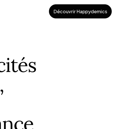
Découvrir Happydemics
ités
,
ance