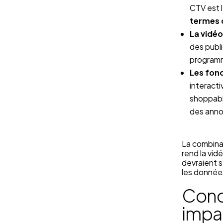
CTV est l
termes 
La vidé
des publi
program
Les fonc
interact
shoppabl
des ann
La combina
rend la vid
devraient s
les données
Conc
impa