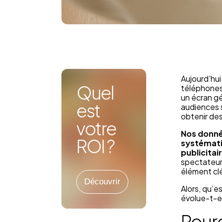
Aujourd’hui
Quel
téléphones,
un écran gé
est
audiences s
obtenir des
votre
Nos donné
ROI ?
systémati
publicitai
spectateurs
élément clé
Découvrir
Alors, qu’e
évolue-t-e
Pourq