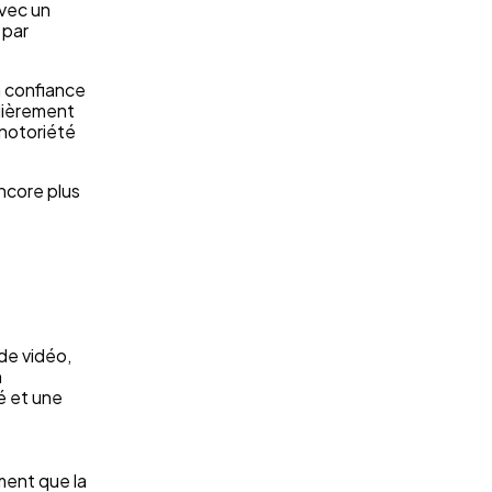
avec un
 par
a confiance
ulièrement
 notoriété
ncore plus
de vidéo,
n
é et une
ment que la