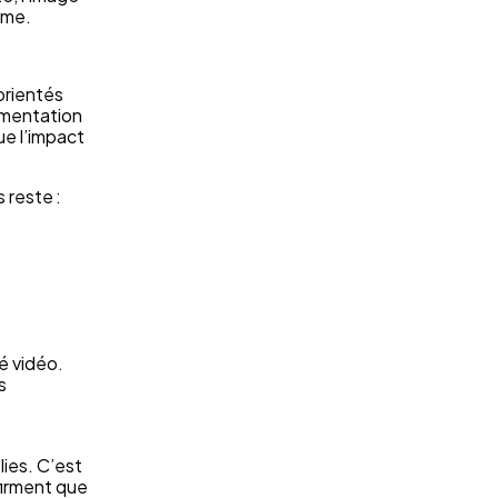
rme.
orientés
gmentation
ue l’impact
 reste :
té vidéo.
s
lies. C’est
irment que