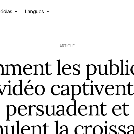
édias
Langues
ARTICLE
ment les public
vidéo captivent
persuadent et
mulent la croiss