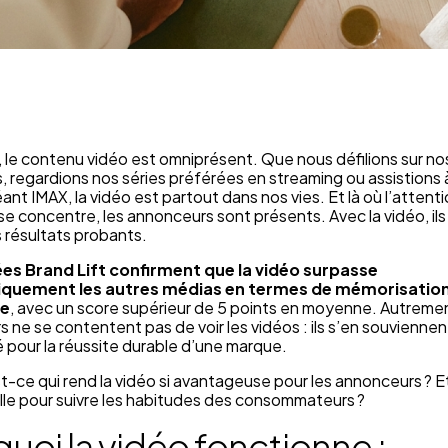
, le contenu vidéo est omniprésent. Que nous défilions sur no
 regardions nos séries préférées en streaming ou assistions à 
ant IMAX, la vidéo est partout dans nos vies. Et là où l’attent
e concentre, les annonceurs sont présents. Avec la vidéo, il
 résultats probants.
es Brand Lift confirment que la vidéo surpasse
quement les autres médias en termes de mémorisatio
re
, avec un score supérieur de 5 points en moyenne. Autrement
 ne se contentent pas de voir les vidéos : ils s’en souviennen
 pour la réussite durable d’une marque.
st-ce qui rend la vidéo si avantageuse pour les annonceurs ?
lle pour suivre les habitudes des consommateurs ?
uoi la vidéo fonctionne :