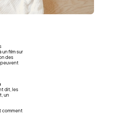
s
un film sur
ion des
s peuvent
n
 dit, les
t, un
 Et comment