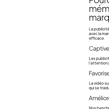
mémoi
mar
La publicité
avec la mar
efficace.
Captive
Les publici
l’attentio
Favoris
La vidéo su
qui se trad
Amélior
Nos benchma