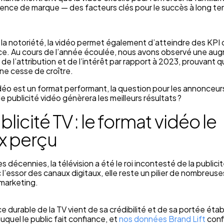
rence de marque — des facteurs clés pour le succès à long te
la notoriété, la vidéo permet également d’atteindre des KPI 
e. Au cours de l’année écoulée, nous avons observé une au
 de l’attribution et de l’intérêt par rapport à 2023, prouvant q
 ne cesse de croître.
vidéo est un format performant, la question pour les annonceurs
e publicité vidéo génèrera les meilleurs résultats ?
blicité TV : le format vidéo le
x perçu
 décennies, la télévision a été le roi incontesté de la publici
’essor des canaux digitaux, elle reste un pilier de nombreuse
 marketing.
e durable de la TV vient de sa crédibilité et de sa portée étab
uquel le public fait confiance, et
nos données Brand Lift
conf