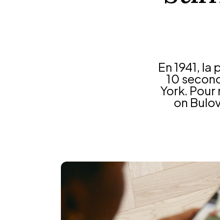
En 1941, la
10 second
York. Pour
on Bulov