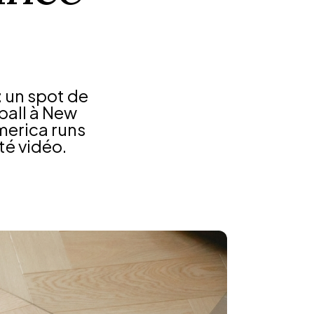
: un spot de
ball à New
merica runs
té vidéo.