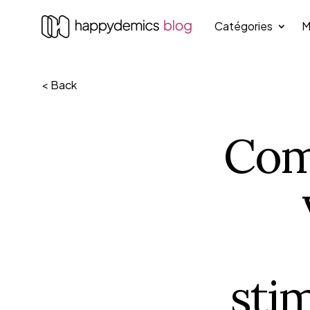
Catégories
M
< Back
Com
sti