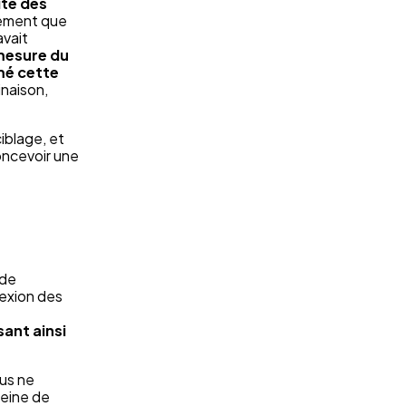
ité des
irement que
avait
 mesure du
rmé cette
naison,
ciblage, et
concevoir une
 de
nexion des
ant ainsi
ous ne
peine de