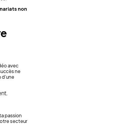
enariats non
re
vidéo avec
 succès ne
n d’une
ent.
 ta passion
notre secteur