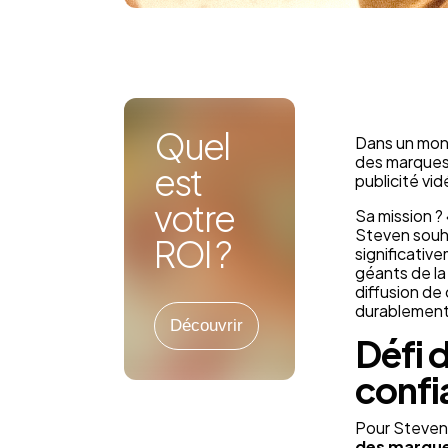
Quel
Dans un mond
des marques,
est
publicité vid
votre
Sa mission ? 
Steven souha
ROI ?
significativ
géants de la
diffusion de
durablement
Découvrir
Défi d
confi
Pour Steven
des marqu