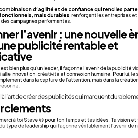
combinaison d’agilité et de confiance qui rend les part
fonctionnels, mais durables
, renforçant les entreprises et
t des campagnes performantes.
ner l’avenir : une nouvelle è
une publicité rentable et
icative
 est bien plus qu’un leader, il façonne l’avenir de la publicité 
i allie innovation, créativité et connexion humaine. Pour lui, le
implement dans la capture de l’attention, mais dans la créatio
i résonne.
là l’art de créer des publicités qui marquent durablem
rciements
erci à toi Steve 😉 pour ton temps et tes idées. Ta vision et
u type de leadership qui façonne véritablement l’avenir de 