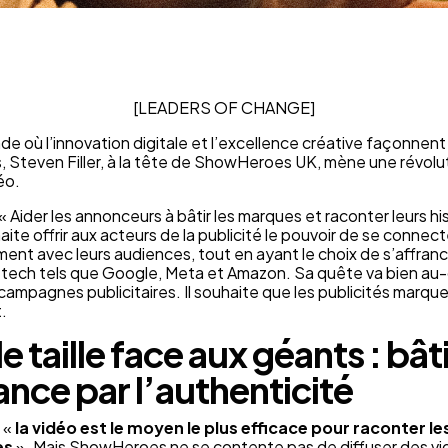
[LEADERS OF CHANGE]
e où l’innovation digitale et l’excellence créative façonnent
 Steven Filler, à la tête de ShowHeroes UK, mène une révolut
éo.
« Aider les annonceurs à bâtir les marques et raconter leurs hi
ite offrir aux acteurs de la publicité le pouvoir de se connect
ement avec leurs audiences, tout en ayant le choix de s’affranc
 tech tels que Google, Meta et Amazon. Sa quête va bien au-
 campagnes publicitaires. Il souhaite que les publicités marqu
.
e taille face aux géants : bâti
ance par l’authenticité
 «
la vidéo est le moyen le plus efficace pour raconter le
es
». Mais ShowHeroes ne se contente pas de diffuser des vidé