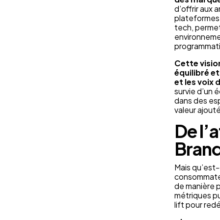
d’offrir aux
plateformes.
tech, perme
environneme
programmatio
Cette visio
équilibré e
et les voix
survie d’un 
dans des esp
valeur ajout
De l’a
Brand 
Mais qu’est-
consommateur
de manière p
métriques pu
lift pour re