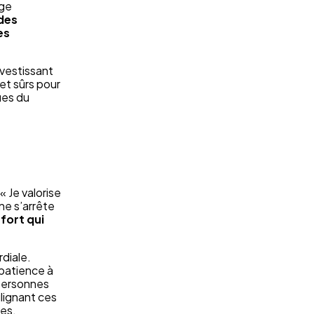
age
 des
es
nvestissant
et sûrs pour
ues du
 Je valorise
 ne s’arrête
 fort qui
rdiale.
mpatience à
 personnes
ulignant ces
es.