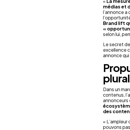
«
La mesure 
médias et 
l’annonce a 
l’opportunité
Brand lift 
« opportuni
selon lui, p
Le secret des
excellence cr
annonce qui 
Propu
plura
Dans un mar
contenus, l’
annonceurs e
écosystème
des contenu
« L’ampleur 
pouvons pas 