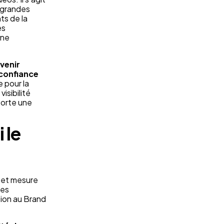
s grandes
ts de la
es
une
avenir
 confiance
e pour la
isibilité
porte une
 le
 et mesure
des
tion au Brand