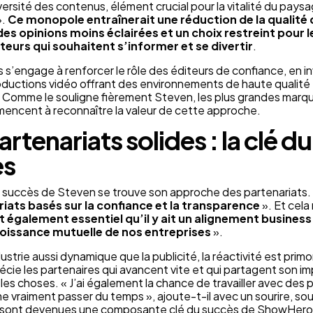
versité des contenus, élément crucial pour la vitalité du pays
».
Ce monopole entraînerait une réduction de la qualité
es opinions moins éclairées et un choix restreint pour l
rs qui souhaitent s’informer et se divertir
.
’engage à renforcer le rôle des éditeurs de confiance, en i
ductions vidéo offrant des environnements de haute qualité 
 Comme le souligne fièrement Steven, les plus grandes marq
ncent à reconnaître la valeur de cette approche.
rtenariats solides : la clé du
ès
succès de Steven se trouve son approche des partenariats. «
riats basés sur la confiance et la transparence
». Et cela
est également essentiel qu’il y ait un alignement business
roissance mutuelle de nos entreprises
».
strie aussi dynamique que la publicité, la réactivité est primo
cie les partenaires qui avancent vite et qui partagent son i
 les choses. « J’ai également la chance de travailler avec des
ime vraiment passer du temps », ajoute-t-il avec un sourire, so
ui sont devenues une composante clé du succès de ShowHero