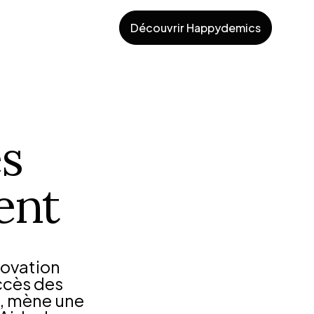
Découvrir Happydemics
es
ent
ovation
uccès des
K, mène une