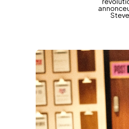
révoluti
annonceur
Steven