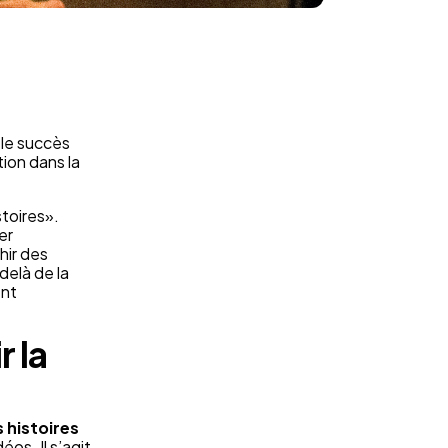
 le succès
ion dans la
stoires».
er
hir des
delà de la
ent
r la
s histoires
os. Il s’agit