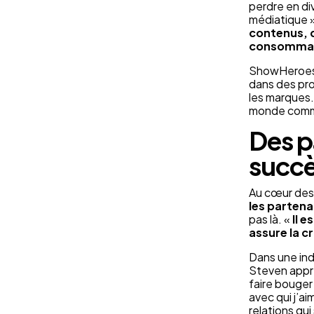
perdre en di
médiatique 
contenus, d
consommateu
ShowHeroes s
dans des pro
les marques.
monde comme
Des pa
succ
Au cœur des 
les partena
pas là. «
Il 
assure la c
Dans une indu
Steven appré
faire bouger
avec qui j’a
relations q