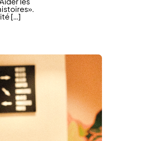
Aider les
istoires».
ité […]