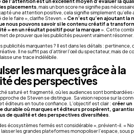
de l’attention est un excellent moyen d’évaluer la qual
des placements
, mais un bon score ne signifie pas nécessa
capté une attention positive, cela signifie simplement qu’elle 
 de le faire », clarifie Steven. «
Ce n’est qu’en ajoutant la
que nous pouvons savoir si le contenu créatif a transfo
té » en un résultat positif pour la marque
». Cette combi
ermet de prouver que les publicités peuvent vraiment résonner.
 publicités marquantes ? Il est dans les détails : pertinence, 
éative. Il ne suffit pas d’attirer l’œil du spectateur, mais de 
laisse une trace indélébile.
lser les marques grâce à la
lité des perspectives
ché saturé et fragmenté, où les audiences sont bombardées
approche de Steven se distingue. Sa vision repose sur la con
t éditeurs en toute confiance. L’objectif est clair :
créer un
 durable où marques et éditeurs prospèrent, garantiss
s de qualité et des perspectives diversifiées
.
des écosystèmes fermés est considérable », prévient-il. « N
laisser les grandes plateformes monopoliser l’espace, sous 