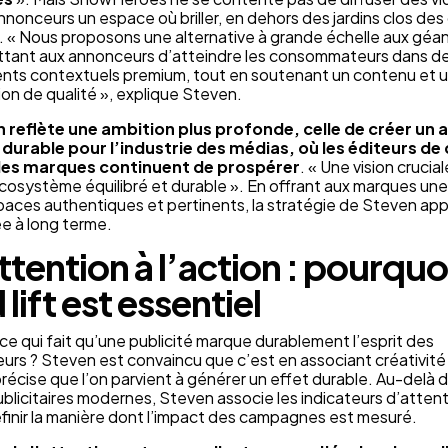
 annonceurs un espace où briller, en dehors des jardins clos de
 « Nous proposons une alternative à grande échelle aux géan
ttant aux annonceurs d’atteindre les consommateurs dans d
nts contextuels premium, tout en soutenant un contenu et 
n de qualité », explique Steven.
n reflète une ambition plus profonde, celle de créer un 
t durable pour l’industrie des médias, où les éditeurs de
 des marques continuent de prospérer
. « Une vision crucial
écosystème équilibré et durable ». En offrant aux marques une v
aces authentiques et pertinents, la stratégie de Steven ap
ée à long terme.
ttention à l’action : pourquoi
lift est essentiel
ce qui fait qu’une publicité marque durablement l’esprit des
s ? Steven est convaincu que c’est en associant créativité
récise que l’on parvient à générer un effet durable. Au-delà 
blicitaires modernes, Steven associe les indicateurs d’atten
définir la manière dont l’impact des campagnes est mesuré.