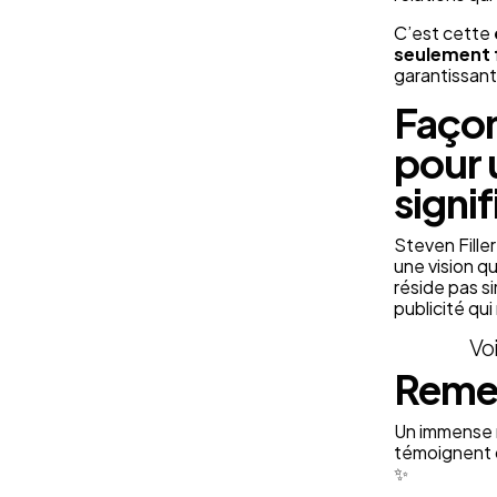
C’est cette
seulement 
garantissan
Façon
pour 
signif
Steven Filler
une vision qu
réside pas s
publicité qu
Voi
Reme
Un immense m
témoignent d
✨