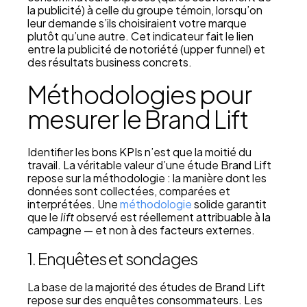
la publicité) à celle du groupe témoin, lorsqu’on
leur demande s’ils choisiraient votre marque
plutôt qu’une autre. Cet indicateur fait le lien
entre la publicité de notoriété (upper funnel) et
des résultats business concrets.
Méthodologies pour
mesurer le Brand Lift
Identifier les bons KPIs n’est que la moitié du
travail. La véritable valeur d’une étude Brand Lift
repose sur la méthodologie : la manière dont les
données sont collectées, comparées et
interprétées. Une
méthodologie
solide garantit
que le
lift
observé est réellement attribuable à la
campagne — et non à des facteurs externes.
1. Enquêtes et sondages
La base de la majorité des études de Brand Lift
repose sur des enquêtes consommateurs. Les