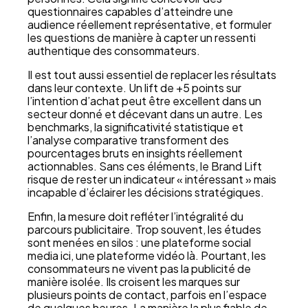
questionnaires capables d’atteindre une
audience réellement représentative, et formuler
les questions de manière à capter un ressenti
authentique des consommateurs.
Il est tout aussi essentiel de replacer les résultats
dans leur contexte. Un lift de +5 points sur
l’intention d’achat peut être excellent dans un
secteur donné et décevant dans un autre. Les
benchmarks, la significativité statistique et
l’analyse comparative transforment des
pourcentages bruts en insights réellement
actionnables. Sans ces éléments, le Brand Lift
risque de rester un indicateur « intéressant » mais
incapable d’éclairer les décisions stratégiques.
Enfin, la mesure doit refléter l’intégralité du
parcours publicitaire. Trop souvent, les études
sont menées en silos : une plateforme social
media ici, une plateforme vidéo là. Pourtant, les
consommateurs ne vivent pas la publicité de
manière isolée. Ils croisent les marques sur
plusieurs points de contact, parfois en l’espace
de quelques heures. La manière la plus fiable de