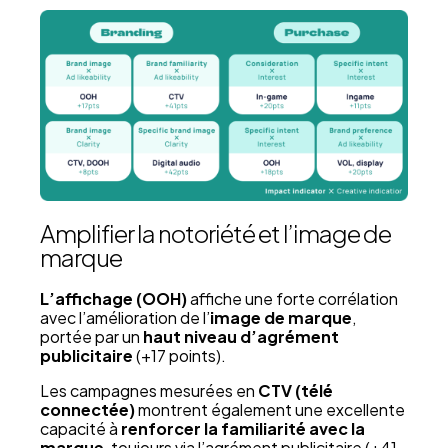
Amplifier la notoriété et l’image de
marque
L’affichage (OOH)
affiche une forte corrélation
avec l’amélioration de l’
image de marque
,
portée par un
haut niveau d’agrément
publicitaire
(+17 points).
Les campagnes mesurées en
CTV (télé
connectée)
montrent également une excellente
capacité à
renforcer la familiarité avec la
marque
, toujours via l’agrément publicitaire (+41