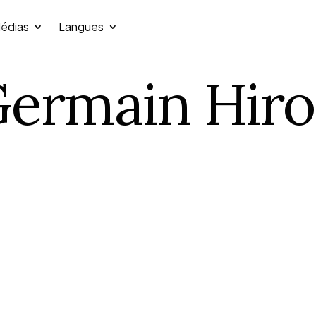
édias
Langues
ermain Hir