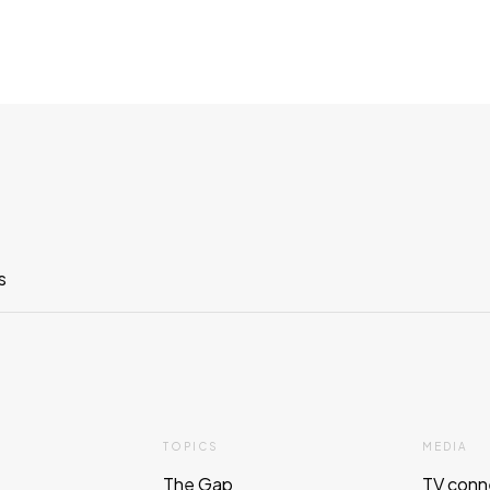
s
TOPICS
MEDIA
The Gap
TV conn