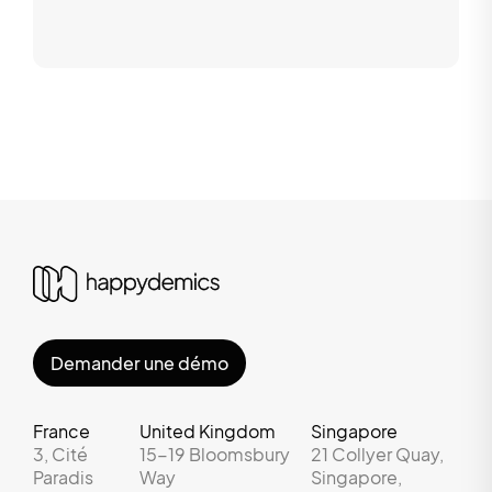
Demander une démo
France
United Kingdom
Singapore
3, Cité
15-19 Bloomsbury
21 Collyer Quay,
Paradis
Way
Singapore,