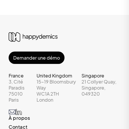
Demander une démo
France
United Kingdom
Singapore
3, Cité
15-19 Bloomsbury
21 Collyer Quay,
Paradis
Way
Singapore,
75010
WC1A 2TH
049320
Paris
London
À propos
Contact