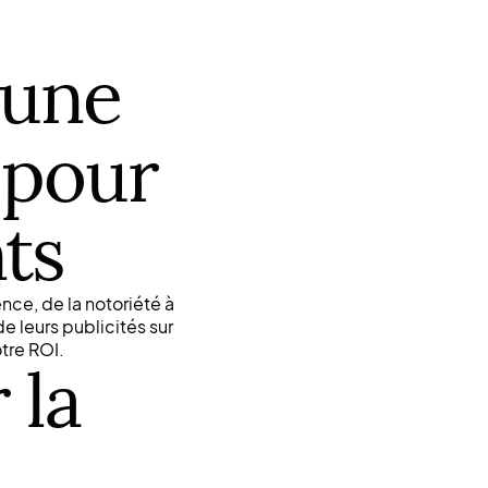
 une
 pour
nts
ence, de la notoriété à
de leurs publicités sur
tre ROI.
 la