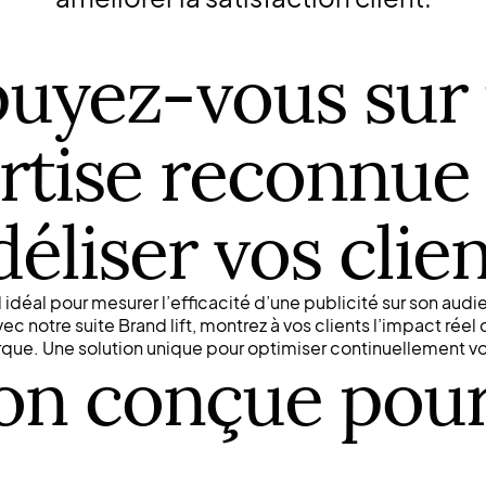
uyez-vous sur
rtise reconnue
déliser vos clie
til idéal pour mesurer l’efficacité d’une publicité sur son audi
vec notre suite Brand lift, montrez à vos clients l’impact réel 
rque. Une solution unique pour optimiser continuellement vo
on conçue pour