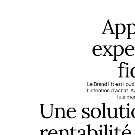
App
expe
fi
Le Brand lift est l’ou
l’intention d’achat. A
leur ma
Une soluti
rentabilité