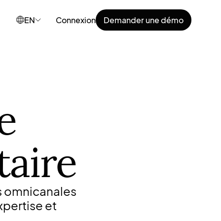
EN
Connexion
Demander une démo
e
taire
es omnicanales
xpertise et