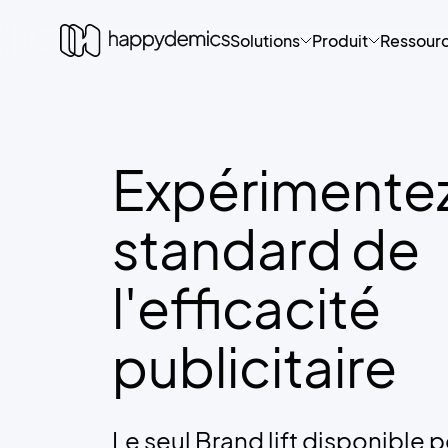
Solutions
Produit
Ressour
Expérimentez
standard de
l'efficacité
publicitaire
Le seul Brand lift disponible 